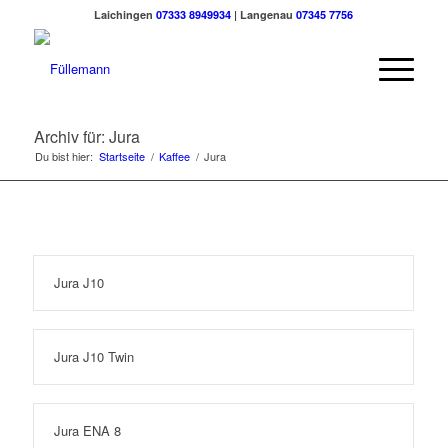
Laichingen
07333 8949934
| Langenau
07345 7756
Archiv für: Jura
Du bist hier:
Startseite
/
Kaffee
/
Jura
Jura J10
Jura J10 Twin
Jura ENA 8