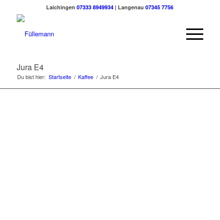
Laichingen
07333 8949934
| Langenau
07345 7756
Jura E4
Du bist hier:
Startseite
/
Kaffee
/
Jura E4