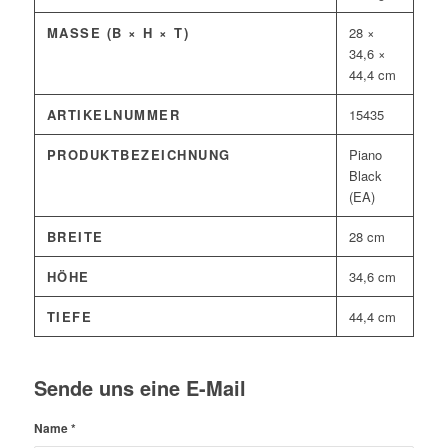
MASSE (B × H × T)
28 ×
34,6 ×
44,4 cm
ARTIKELNUMMER
15435
PRODUKTBEZEICHNUNG
Piano
Black
(EA)
BREITE
28 cm
HÖHE
34,6 cm
TIEFE
44,4 cm
Sende uns eine E-Mail
Name
*