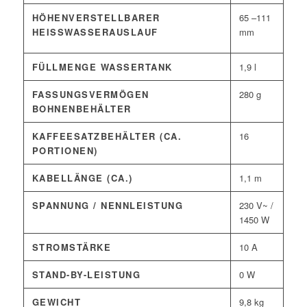
HÖHENVERSTELLBARER
65 –111
HEISSWASSERAUSLAUF
mm
FÜLLMENGE WASSERTANK
1,9 l
FASSUNGSVERMÖGEN
280 g
BOHNENBEHÄLTER
KAFFEESATZBEHÄLTER (CA.
16
PORTIONEN)
KABELLÄNGE (CA.)
1,1 m
SPANNUNG / NENNLEISTUNG
230 V~ /
1450 W
STROMSTÄRKE
10 A
STAND-BY-LEISTUNG
0 W
GEWICHT
9,8 kg