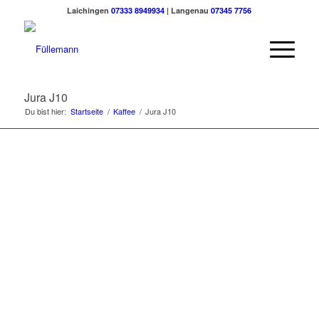
Laichingen
07333 8949934
| Langenau
07345 7756
Jura J10
Du bist hier:
Startseite
/
Kaffee
/
Jura J10