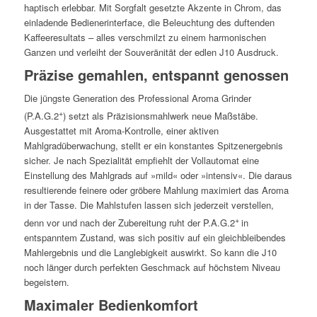
haptisch erlebbar. Mit Sorgfalt gesetzte Akzente in Chrom, das
einladende Bedienerinterface, die Beleuchtung des duftenden
Kaffeeresultats – alles verschmilzt zu einem harmonischen
Ganzen und verleiht der Souveränität der edlen J10 Ausdruck.
Präzise gemahlen, entspannt genossen
Die jüngste Generation des Professional Aroma Grinder
+
(P.A.G.2
) setzt als Präzisionsmahlwerk neue Maßstäbe.
Ausgestattet mit Aroma-Kontrolle, einer aktiven
Mahlgradüberwachung, stellt er ein konstantes Spitzenergebnis
sicher. Je nach Spezialität empfiehlt der Vollautomat eine
Einstellung des Mahlgrads auf »mild« oder »intensiv«. Die daraus
resultierende feinere oder gröbere Mahlung maximiert das Aroma
in der Tasse. Die Mahlstufen lassen sich jederzeit verstellen,
+
denn vor und nach der Zubereitung ruht der P.A.G.2
in
entspanntem Zustand, was sich positiv auf ein gleichbleibendes
Mahlergebnis und die Langlebigkeit auswirkt. So kann die J10
noch länger durch perfekten Geschmack auf höchstem Niveau
begeistern.
Maximaler Bedienkomfort