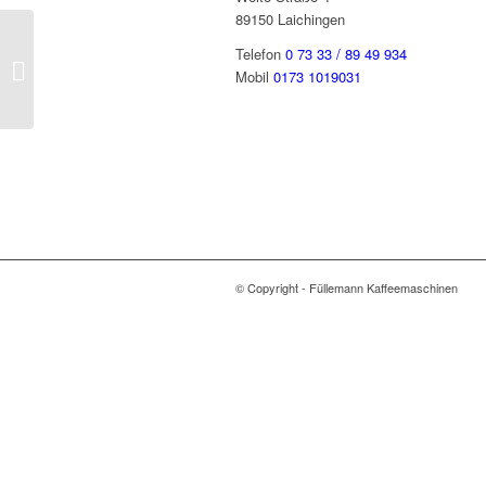
89150 Laichingen
Telefon
0 73 33 / 89 49 934
Mocambo SUPREMA
Mobil
0173 1019031
© Copyright - Füllemann Kaffeemaschinen