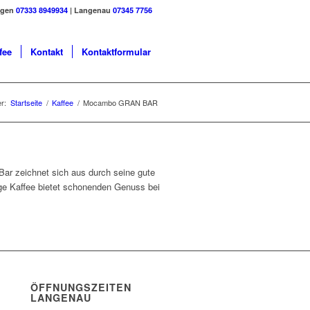
ngen
07333 8949934
| Langenau
07345 7756
fee
Kontakt
Kontaktformular
er:
Startseite
/
Kaffee
/
Mocambo GRAN BAR
ar zeichnet sich aus durch seine gute
e Kaffee bietet schonenden Genuss bei
ÖFFNUNGSZEITEN
LANGENAU