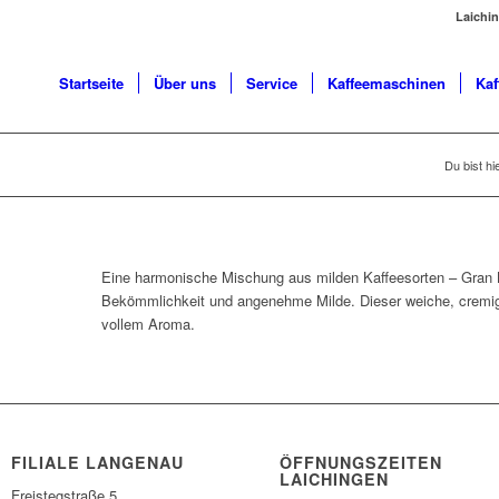
Laichi
Startseite
Über uns
Service
Kaffeemaschinen
Kaf
Du bist hi
Eine harmonische Mischung aus milden Kaffeesorten – Gran B
Bekömmlichkeit und angenehme Milde. Dieser weiche, cremig
vollem Aroma.
FILIALE LANGENAU
ÖFFNUNGSZEITEN
LAICHINGEN
Freistegstraße 5